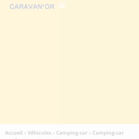
Accueil
Véhicules
Camping-car
Camping-car
»
»
»