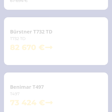
67 694 €
Bürstner T732 TD
T732 TD
82 670 €
Benimar T497
T497
73 424 €