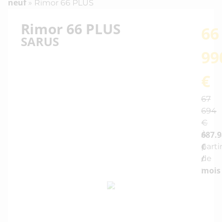
neuf
»
Rimor 66 PLUS
Rimor 66 PLUS
66
SARUS
99
€
67
694
€
687.9
À
€
parti
/
de
mois
: