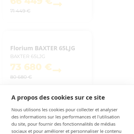
66 449 €
71 449 €
Florium BAXTER 65LJG
BAXTER 65LJG
73 680 €
80 680 €
A propos des cookies sur ce site
Nous utilisons les cookies pour collecter et analyser
Benimar T495-ES
des informations sur les performances et l'utilisation
T495-ES
du site, pour fournir des fonctionnalités de médias
56 990 €
sociaux et pour améliorer et personnaliser le contenu