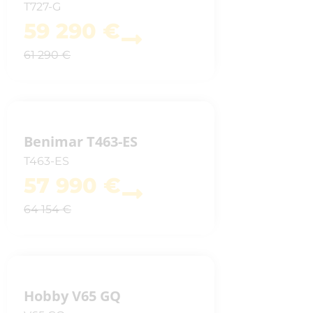
Caravelair
T727-G
Eriba
59 290 €
61 290 €
Benimar T463-ES
T463-ES
57 990 €
64 154 €
Hobby V65 GQ