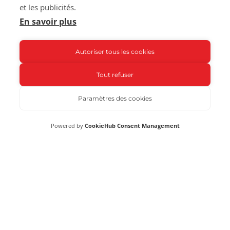
et les publicités.
62 195 €
En savoir plus
Autoriser tous les cookies
Tout refuser
Benimar T430
T430
Paramètres des cookies
61 885 €
Powered by
CookieHub Consent Management
67 885 €
Charger plus