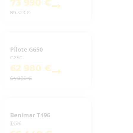
73 990 €
89 323 €
Pilote G650
G650
62 980 €
64 980 €
Benimar T496
T496