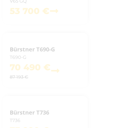
V65 GQ
53 700 €
Bürstner T690-G
T690-G
70 490 €
87 193 €
Bürstner T736
T736