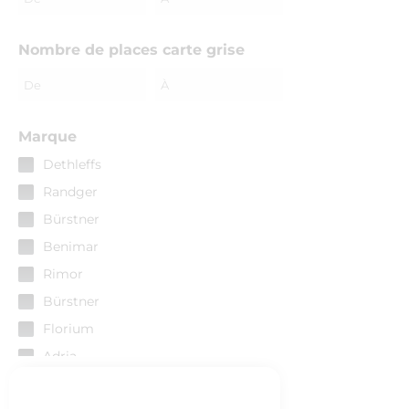
LIT TRANSVERSAL + LIT TOIT
RELEVABLE
Nombre de places carte grise
SALON ARRIERE + LIT DE
PAVILLON
Marque
Dethleffs
Randger
Bürstner
Benimar
Rimor
Bürstner
Florium
Adria
Chausson