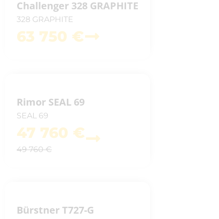
Campérêve
Challenger 328 GRAPHITE
Etrusco
328 GRAPHITE
Westfalia
63 750 €
Fleurette
PANAMA
Possl
Pilote
Rimor SEAL 69
Challenger
SEAL 69
Rapido
47 760 €
Font Vendome
Carado
49 760 €
ELIOS
Mac Louis
Hobby
Mobilvetta
Bürstner T727-G