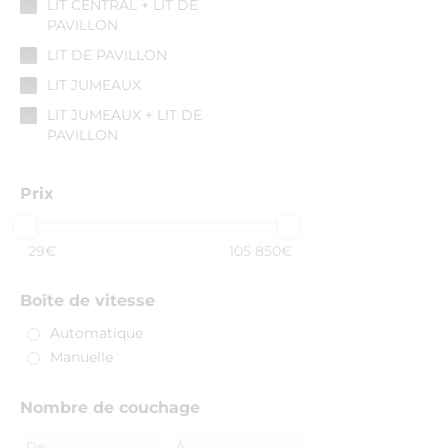
LIT CENTRAL + LIT DE
PAVILLON
LIT DE PAVILLON
LIT JUMEAUX
LIT JUMEAUX + LIT DE
PAVILLON
LIT JUMEAUX SUR SOUTE
Prix
LIT JUMEAUX SUR SOUTE +
LIT DE PAVILLON
LIT SUPERPOSE
29
€
105 850
€
LIT SUPERPOSE + LIT DE
PAVILLON
Boîte de vitesse
LIT SUR SOUTE GARAGE
Automatique
LIT TOIT RELEVABLE
Manuelle
Lit transversal
Nombre de couchage
LIT TRANSVERSAL + LIT DE
PAVILLON